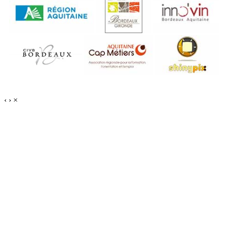
‹
›
×